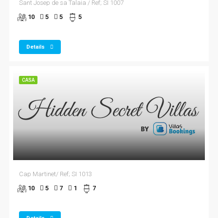
Sant Josep de sa Talaia / Ref; SI 1007
10
5
5
5
Details
CASA
Cap Martinet/ Ref; SI 1013
10
5
7
1
7