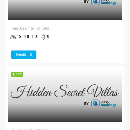
San Jose / Ref; SI 1092
10
5
5
5
Details
FINCA