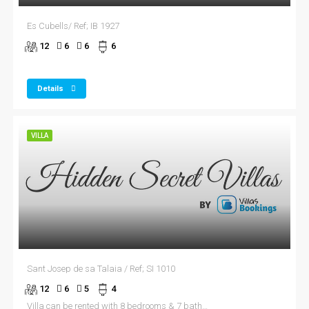
Es Cubells/ Ref; IB 1927
12
6
6
6
Details
VILLA
Sant Josep de sa Talaia / Ref; SI 1010
12
6
5
4
Villa can be rented with 8 bedrooms & 7 bathrooms accommodating 16 guests