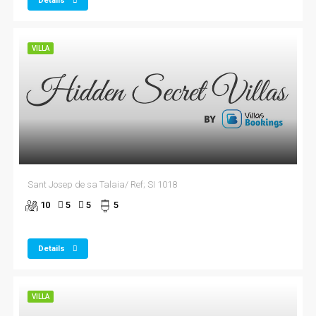
Details
VILLA
Sant Josep de sa Talaia/ Ref; SI 1018
10
5
5
5
Details
VILLA