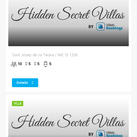
Sant Josep de sa Talaia / Ref; SI 1206
10
5
5
5
Details
VILLA