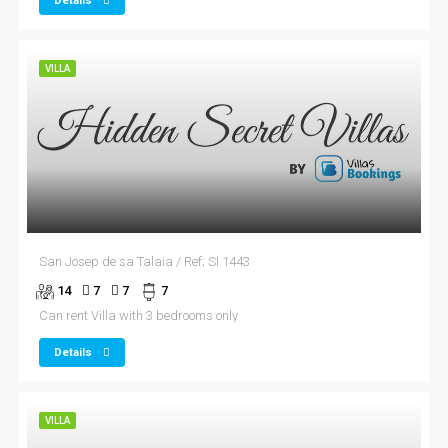
Details
VILLA
San Josep de sa Talaia / Ref; SI 1443
14
7
7
7
Can rent Villa with 3 bedrooms only
Details
VILLA