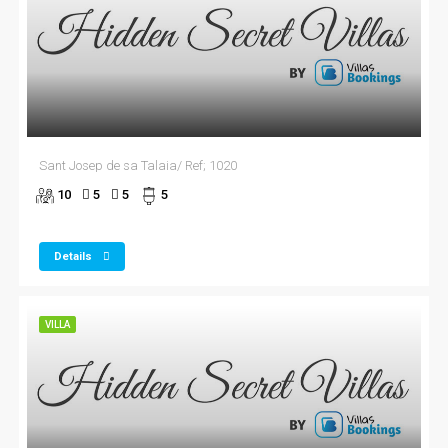
Sant Josep de sa Talaia/ Ref; 1020
10
5
5
5
Details
VILLA