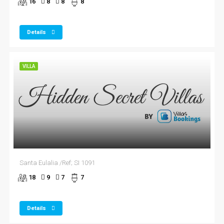
16
8
8
8
Details
VILLA
Santa Eulalia /Ref; SI 1091
18
9
7
7
Details