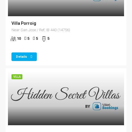
Villa Porroig
Near San Jose / Ref; IB 440 (14756)
10
5
5
5
Details
VILLA