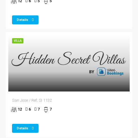
12
6
5
5
Details
VILLA
San Jose / Ref; SI 1132
12
6
7
7
Details