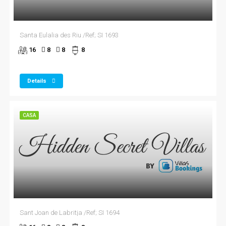
Santa Eulalia des Riu /Ref; SI 1693
16
8
8
8
Details
CASA
Sant Joan de Labritja /Ref; SI 1694