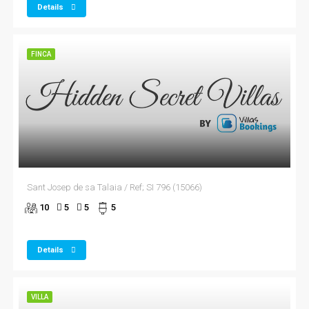
Details
FINCA
Sant Josep de sa Talaia / Ref; SI 796 (15066)
10
5
5
5
Details
VILLA