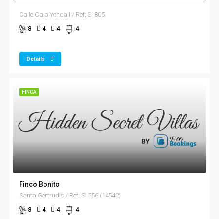
Calle Cala Yondall / Ref; SI 805
8
4
4
4
Details
FINCA
Finco Bonito
Santa Gertrudis / Ref; SI 556 (14542)
8
4
4
4