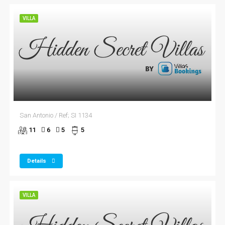
VILLA
San Antonio / Ref; SI 1134
11
6
5
5
Details
VILLA