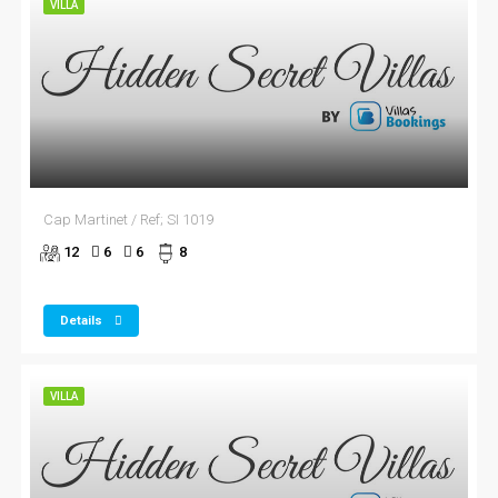
VILLA
Cap Martinet / Ref; SI 1019
12
6
6
8
Details
VILLA