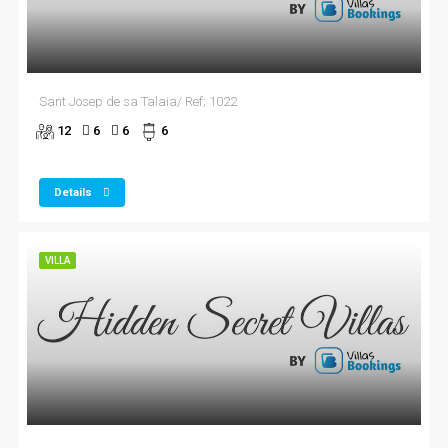
Sant Josep de sa Talaia/ Ref; 1022
12
6
6
6
Details
VILLA