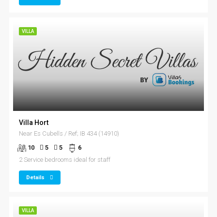
VILLA
Villa Hort
Near Es Cubells / Ref; IB 434 (14910)
10
5
5
6
2 Service bedrooms ideal for staff
Details
VILLA