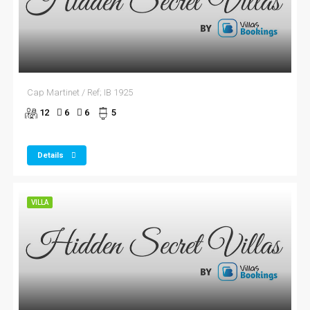
Cap Martinet / Ref; IB 1925
12
6
6
5
Details
VILLA