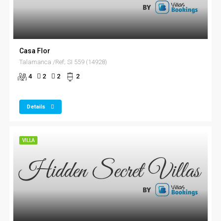
Casa Flor
Talamanca /Ref; SI 559 (14928)
4
2
2
2
Details
VILLA