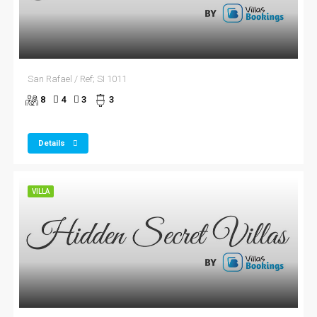
San Rafael / Ref; SI 1011
8
4
3
3
Details
VILLA