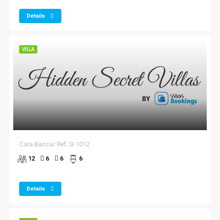
Details
VILLA
Cala Bassa/ Ref; SI 1012
12
6
6
6
Details