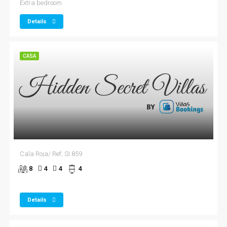
Extra bedroom
Details
CASA
Cala Roja/ Ref; SI 859
8
4
4
4
Details