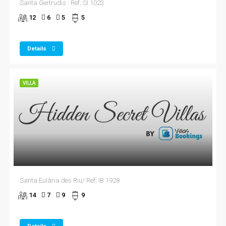
Santa Gertrudis : Ref; SI 1023
12
6
5
5
Details
VILLA
Santa Eulària des Riu/ Ref; IB 1928
14
7
9
9