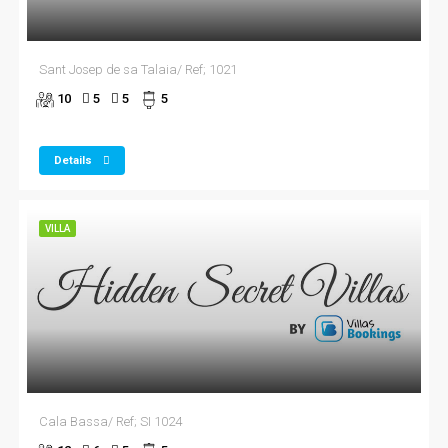
Sant Josep de sa Talaia/ Ref; 1021
10
5
5
5
Details
VILLA
Cala Bassa/ Ref; SI 1024