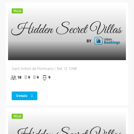
VILLA
Sant Antoni de Portmany / Ref; SI 1098
18
9
9
9
Details
VILLA