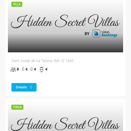
VILLA
Sant Josep de sa Talaia/ Ref; SI 1445
8
4
4
4
Details
FINCA