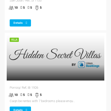
San Jose / Ref; SI 1133
10
5
5
5
Details
VILLA
Porroig/ Ref; IB 1926
10
5
5
5
Caqn be rentes with 7 bedrooms please enquire
Details