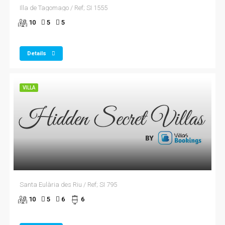
Illa de Tagomago / Ref; SI 1555
10
5
5
Details
VILLA
Santa Eulària des Riu / Ref; SI 795
10
5
6
6