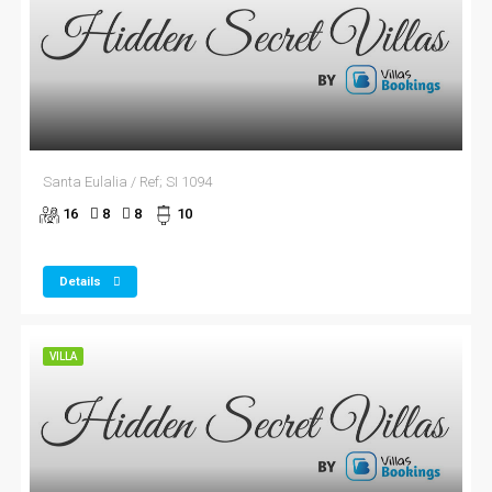
Santa Eulalia / Ref; SI 1094
16
8
8
10
Details
VILLA