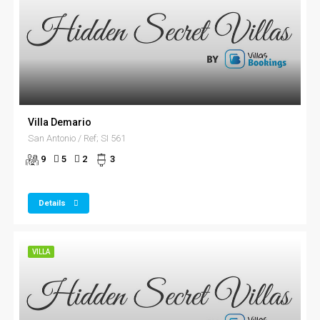
Villa Demario
San Antonio / Ref; SI 561
9
5
2
3
Details
VILLA